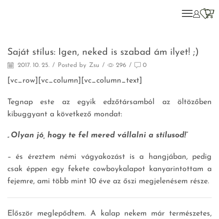
Motiváció
Saját stílus: Igen, neked is szabad ám ilyet! ;)
2017. 10. 25.
/
Posted by
Zsu
/
296
/
0
[vc_row][vc_column][vc_column_text]
Tegnap este az egyik edzőtársamból az öltözőben
kibuggyant a következő mondat:
„Olyan jó, hogy te fel mered vállalni a stílusod!”
– és éreztem némi vágyakozást is a hangjában, pedig
csak éppen egy fekete cowboykalapot kanyarintottam a
fejemre, ami több mint 10 éve az őszi megjelenésem része.
Először meglepődtem. A kalap nekem már természetes,