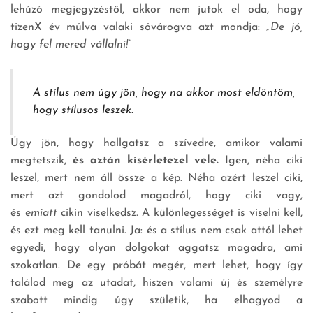
lehúzó megjegyzéstől, akkor nem jutok el oda, hogy
tizenX év múlva valaki sóvárogva azt mondja:
„De jó,
hogy fel mered vállalni!”
A stílus nem úgy jön, hogy na akkor most eldöntöm,
hogy stílusos leszek.
Úgy jön, hogy hallgatsz a szívedre, amikor valami
megtetszik,
és aztán kísérletezel vele.
Igen, néha ciki
leszel, mert nem áll össze a kép. Néha azért leszel ciki,
mert azt gondolod magadról, hogy ciki vagy,
és
emiatt
cikin viselkedsz. A különlegességet is viselni kell,
és ezt meg kell tanulni. Ja: és a stílus nem csak attól lehet
egyedi, hogy olyan dolgokat aggatsz magadra, ami
szokatlan. De egy próbát megér, mert lehet, hogy így
találod meg az utadat, hiszen valami új és személyre
szabott mindig úgy születik, ha elhagyod a