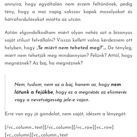
annyira, hogy egyáltalán nem érzem feltűnőnek, pedig
tény, hogy a mai napig sokszor kapok mosolyokat és
hátrafordulásokat miatta az utcán.
Aztán elgondolkodtam: miért olyan nehéz azt a bizonyos
saját stílust felvállalni? Vissza kellett volna kérdeznem ott
helyben, hogy
„Te miért nem teheted meg?”…
De tényleg,
miért nem tehetjük meg mindannyian? Félünk? Attól, hogy
megnéznek? Az baj, ha megnéznek?
Nem, tudom, nem az a baj, hanem az, hogy
nem
látunk a fejükbe,
hogy ez a megnézés az elismerés
vagy a nevetségesség jele-e vajon.
Erre van egy jó gondolat, nem saját, idézem a lényegét:
[/vc_column_text][/vc_column][/vc_row][vc_row]
[vc_column][vc_column_text