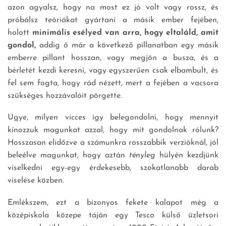
azon agyalsz, hogy na most ez jó volt vagy rossz, és
próbálsz teóriákat gyártani a másik ember fejében,
holott
minimális esélyed van arra, hogy eltaláld, amit
gondol,
addig ő már a következő pillanatban egy másik
emberre pillant hosszan, vagy megjön a busza, és a
bérletét kezdi keresni, vagy egyszerűen csak elbambult, és
fel sem fogta, hogy rád nézett, mert a fejében a vacsora
szükséges hozzávalóit pörgette.
Ugye, milyen vicces így belegondolni, hogy mennyit
kínozzuk magunkat azzal, hogy mit gondolnak rólunk?
Hosszasan elidőzve a számunkra rosszabbik verzióknál, jól
beleélve magunkat, hogy aztán
tényleg
hülyén kezdjünk
viselkedni egy-egy érdekesebb, szokatlanabb darab
viselése közben.
Emlékszem, ezt a bizonyos fekete kalapot még a
középiskola közepe táján egy Tesco külső üzletsori