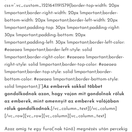
css=”.vc_custom_1521641191579{border-top-width: 20px
!important;border-right-width: 20px !important;border-
bottom-width: 20px !important;border-left-width: 20px
!important;padding-top: 30px !important;padding-right:
30px !important;padding-bottom: 20px
!important;padding-left: 30px !important;border-left-color:
#eaeaea !important;border-left-style: solid
!important;border-right-color: #eaeaea !important;border-
right-style: solid !important;border-top-color: #eaeaea
!important;border-top-style: solid !important;border-
bottom-color: #eaeaea !important;border-bottom-style:
solid !important;}”]
Az emberek sokkal többet
gondolkodnak azon, hogy vajon mit gondolnak róluk
az emberek, mint amennyit az emberek valójában
róluk gondolkodnak.
[/vc_column_text][/vc_column]
[/vc_row][vc_row][vc_column][vc_column_text]
Azaz amíg te egy fura(‘nak tűnő) megnézés után percekig