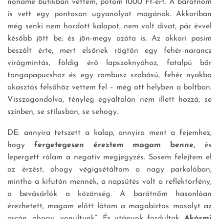
noname butikban vettem, potom 1000 Ft-ért. A barátnőm
is vett egy pontosan ugyanolyat magának. Akkoriban
még senki nem hordott kalapot, nem volt divat, pár évvel
később jött be, és jön-megy azóta is. Az akkori pasim
beszólt érte, mert elsőnek rögtön egy fehér-narancs
virágmintás, földig érő lapszoknyához, fatalpú bőr
tangapapucshoz és egy rombusz szabású, fehér nyakba
akasztós felsőhöz vettem fel – még ott helyben a boltban.
Visszagondolva, tényleg egyáltalán nem illett hozzá, se
színben, se stílusban, se sehogy.
DE: annyira tetszett a kalap, annyira ment a fejemhez,
hogy
fergetegesen éreztem magam benne,
és
lepergett rólam a negatív megjegyzés. Sosem felejtem el
az érzést, ahogy végigsétáltam a nagy parkolóban,
mintha a kifutón mennék, a napsütés volt a reflektorfény,
a bevásárlók a közönség. A barátnőm hasonlóan
érezhetett, magam előtt látom a magabiztos mosolyt az
arcán, ahogy „vonultunk”. És utánunk fordultak.
Akármi