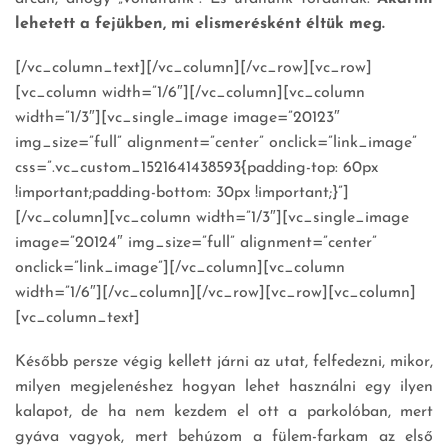
lehetett a fejükben, mi elismerésként éltük meg.
[/vc_column_text][/vc_column][/vc_row][vc_row]
[vc_column width=”1/6″][/vc_column][vc_column
width=”1/3″][vc_single_image image=”20123″
img_size=”full” alignment=”center” onclick=”link_image”
css=”.vc_custom_1521641438593{padding-top: 60px
!important;padding-bottom: 30px !important;}”]
[/vc_column][vc_column width=”1/3″][vc_single_image
image=”20124″ img_size=”full” alignment=”center”
onclick=”link_image”][/vc_column][vc_column
width=”1/6″][/vc_column][/vc_row][vc_row][vc_column]
[vc_column_text]
Később persze végig kellett járni az utat, felfedezni, mikor,
milyen megjelenéshez hogyan lehet használni egy ilyen
kalapot, de ha nem kezdem el ott a parkolóban, mert
gyáva vagyok, mert behúzom a fülem-farkam az első