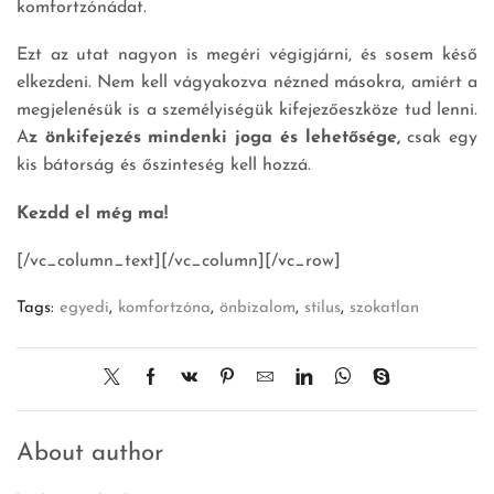
komfortzónádat.
Ezt az utat nagyon is megéri végigjárni, és sosem késő
elkezdeni. Nem kell vágyakozva nézned másokra, amiért a
megjelenésük is a személyiségük kifejezőeszköze tud lenni.
A
z önkifejezés mindenki joga és lehetősége,
csak egy
kis bátorság és őszinteség kell hozzá.
Kezdd el még ma!
[/vc_column_text][/vc_column][/vc_row]
Tags:
egyedi
,
komfortzóna
,
önbizalom
,
stílus
,
szokatlan
About author