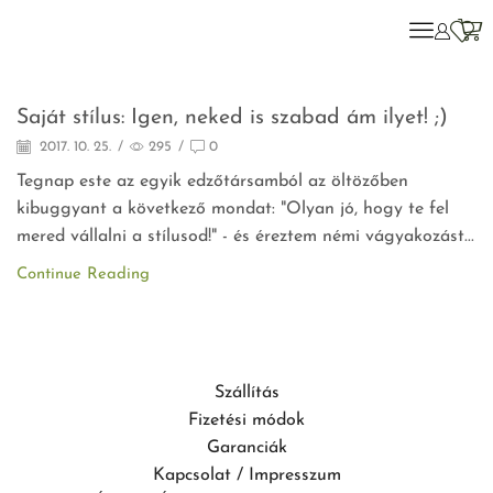
Motiváció
Saját stílus: Igen, neked is szabad ám ilyet! ;)
2017. 10. 25.
/
295
/
0
Tegnap este az egyik edzőtársamból az öltözőben
kibuggyant a következő mondat: "Olyan jó, hogy te fel
mered vállalni a stílusod!" - és éreztem némi vágyakozást...
Continue Reading
Szállítás
Fizetési módok
Garanciák
Kapcsolat / Impresszum