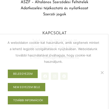
ÁSZF – Általános Szerződési Feltételek
Adatkezelési téjékoztató és nyilatkozat
Szerzői jogok
KAPCSOLAT
Telefon: +36 20/440-66-91
A weboldalon cookie-kat használunk, amik segítenek minket
(hétköznap 7-17 óra között)
a lehető legjobb szolgáltatások nyújtásában. Weboldalunk
további használatával jóváhagyja, hogy cookie-kat
E-mail:
haho@freshmood.hu
használjunk.
BELEEGYEZEM
NEM EGYEZEM BELE
TOVÁBBI INFORMÁCIÓK