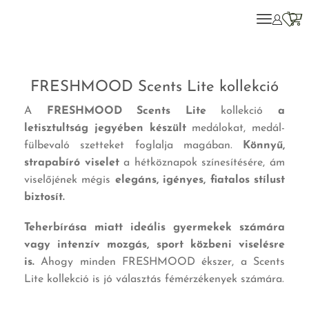
FRESHMOOD Scents Lite kollekció
A
FRESHMOOD
Scents Lite
kollekció
a
letisztultság jegyében készült
medálokat, medál-
fülbevaló szetteket foglalja magában.
Könnyű,
strapabíró viselet
a hétköznapok színesítésére, ám
viselőjének mégis
elegáns, igényes, fiatalos stílust
biztosít.
Teherbírása miatt ideális gyermekek számára
vagy intenzív mozgás, sport közbeni viselésre
is.
Ahogy minden FRESHMOOD ékszer, a Scents
Lite kollekció is jó választás fémérzékenyek számára.