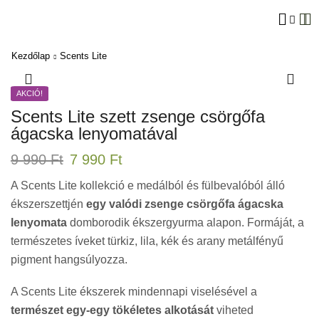
Kezdőlap
Scents Lite
AKCIÓ!
Scents Lite szett zsenge csörgőfa
ágacska lenyomatával
9 990
Ft
7 990
Ft
A Scents Lite kollekció e medálból és fülbevalóból álló
ékszerszettjén
egy valódi zsenge csörgőfa ágacska
lenyomata
domborodik ékszergyurma alapon. Formáját, a
természetes íveket türkiz, lila, kék és arany metálfényű
pigment hangsúlyozza.
A Scents Lite ékszerek mindennapi viselésével a
természet egy-egy tökéletes alkotását
viheted