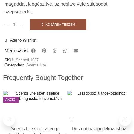
magaddal, kiegészítve, színesítve vele stílusodat,
szépségedet.
KOSÁRBA TESZEM
Add to Wishlist
Megosztás:
SKU:
ScentsL1037
Categories:
Scents Lite
Frequently Bought Together
AKCIÓ!
Scents Lite szett zsenge
Díszdoboz ajándékozáshoz