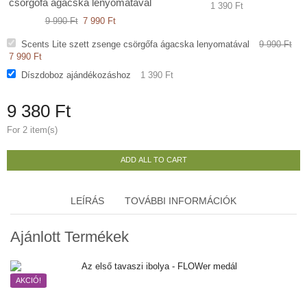
csörgőfa ágacska lenyomatával
1 390
Ft
9 990
Ft
7 990
Ft
Scents Lite szett zsenge csörgőfa ágacska lenyomatával
9 990
Ft
7 990
Ft
Díszdoboz ajándékozáshoz
1 390
Ft
9 380
Ft
For 2 item(s)
ADD ALL TO CART
LEÍRÁS
TOVÁBBI INFORMÁCIÓK
Ajánlott Termékek
AKCIÓ!
A