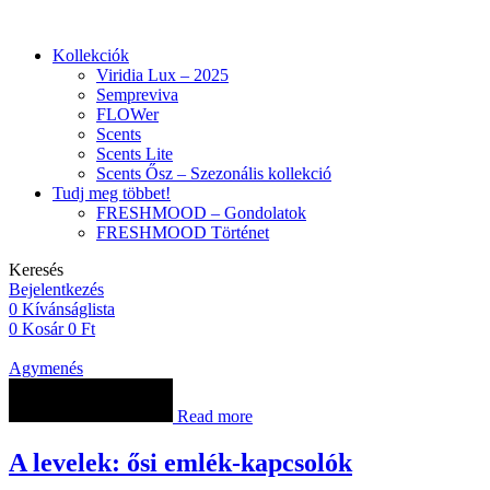
Kollekciók
Viridia Lux – 2025
Sempreviva
FLOWer
Scents
Scents Lite
Scents Ősz – Szezonális kollekció
Tudj meg többet!
FRESHMOOD – Gondolatok
FRESHMOOD Történet
Keresés
Bejelentkezés
0
Kívánságlista
0
Kosár
0
Ft
Agymenés
Read more
A levelek: ősi emlék-kapcsolók