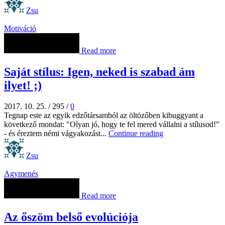
Zsu
Motiváció
Read more
Saját stílus: Igen, neked is szabad ám
ilyet! ;)
2017. 10. 25.
/
295
/
0
Tegnap este az egyik edzőtársamból az öltözőben kibuggyant a
következő mondat: "Olyan jó, hogy te fel mered vállalni a stílusod!"
- és éreztem némi vágyakozást...
Continue reading
Zsu
Agymenés
Read more
Az őszöm belső evolúciója