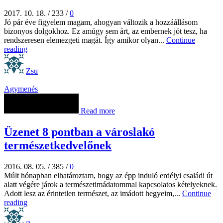
2017. 10. 18.
/
233
/
0
Jó pár éve figyelem magam, ahogyan változik a hozzáállásom
bizonyos dolgokhoz. Ez amúgy sem árt, az embernek jót tesz, ha
rendszeresen elemezgeti magát. Így amikor olyan...
Continue
reading
Zsu
Agymenés
Read more
Üzenet 8 pontban a városlakó
természetkedvelőnek
2016. 08. 05.
/
385
/
0
Múlt hónapban elhatároztam, hogy az épp induló erdélyi családi út
alatt végére járok a természetimádatommal kapcsolatos kételyeknek.
Adott lesz az érintetlen természet, az imádott hegyeim,...
Continue
reading