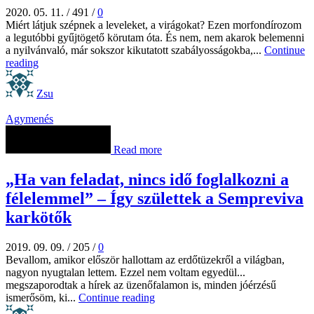
2020. 05. 11.
/
491
/
0
Miért látjuk szépnek a leveleket, a virágokat? Ezen morfondírozom
a legutóbbi gyűjtögető körutam óta. És nem, nem akarok belemenni
a nyilvánvaló, már sokszor kikutatott szabályosságokba,...
Continue
reading
Zsu
Agymenés
Read more
„Ha van feladat, nincs idő foglalkozni a
félelemmel” – Így születtek a Sempreviva
karkötők
2019. 09. 09.
/
205
/
0
Bevallom, amikor először hallottam az erdőtüzekről a világban,
nagyon nyugtalan lettem. Ezzel nem voltam egyedül...
megszaporodtak a hírek az üzenőfalamon is, minden jóérzésű
ismerősöm, ki...
Continue reading