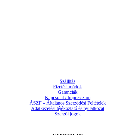
Szállítás
Fizetési módok
Garanciák
Kapcsolat / Impresszum
ÁSZF – Általános Szerződési Feltételek
Adatkezelési téjékoztató és nyilatkozat
Szerzői jogok