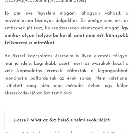
[vc_row][vc_column][vc_column_text]
Jó pár éve figyelem magam, ahogyan változik a
hozzáállásom bizonyos dolgokhoz. Ez amúgy sem árt, az
embernek jót tesz, ha rendszeresen elemezgeti magát.
Így
amikor olyan helyzetbe kerül, amit nem ért, könnyebb
felismerni a mintákat.
Az ősszel kapcsolatos érzéseim is ilyen elemzés tárgyai
már jó ideje. Leginkább azért, mert az évszakok közül a
vele kapcsolatos érzések változtak a legnagyobbat,
mondhatni pálfordultak az évek során. Nem véletlenül
született meg idén már második évben egy külön
ékszerkollekció az ősz témájával.
Lássuk tehát az ősz belső érzelmi evolúcióját!