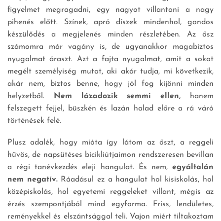
figyelmet megragadni, egy nagyot villantani a nagy
pihenés előtt. Színek, apró díszek mindenhol, gondos
készülődés a megjelenés minden részletében. Az ősz
számomra már vagány is, de ugyanakkor magabiztos
nyugalmat áraszt. Azt a fajta nyugalmat, amit a sokat
megélt személyiség mutat, aki akár tudja, mi következik,
akár nem, biztos benne, hogy jól fog kijönni minden
helyzetből.
Nem lázadozik semmi ellen,
hanem
felszegett fejjel, büszkén és lazán halad előre a rá váró
történések felé.
Plusz adalék, hogy mióta így látom az őszt, a reggeli
hűvös, de napsütéses bicikliútjaimon rendszeresen bevillan
a régi tanévkezdés eleji hangulat. És nem,
egyáltalán
nem negatív.
Ráadásul ez a hangulat hol kisiskolás, hol
középiskolás, hol egyetemi reggeleket villant, mégis az
érzés szempontjából mind egyforma. Friss, lendületes,
reményekkel és elszántsággal teli. Vajon miért tiltakoztam