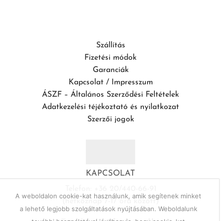
Szállítás
Fizetési módok
Garanciák
Kapcsolat / Impresszum
ÁSZF – Általános Szerződési Feltételek
Adatkezelési téjékoztató és nyilatkozat
Szerzői jogok
KAPCSOLAT
Telefon: +36 20/440-66-91
A weboldalon cookie-kat használunk, amik segítenek minket
(hétköznap 7-17 óra között)
a lehető legjobb szolgáltatások nyújtásában. Weboldalunk