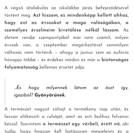
A végső átalakulás az iskolákba járás befejeződésével
történt meg.
Azt hiszem, ez mindenképp kellett ahhoz,
hogy ezt az évszakot a maga valóságában, a
személyes érzelmeim kivetülése nélkül lássam.
Az
életem rendje szempontjából már nem számít, milyen
évszak van, a szeptember megérkeztével semmilyen
változás nem történik – ahogy a június sem az eufória
hónapja többé – és érdekes módon ez már a
biztonságos
folyamatosság
kellemes érzetét adja.
…És hogy milyennek látom az őszt így,
igaziból?
Gyönyörűnek.
A természet nagyot sóhajt a termékeny nap után, és
lassan előkészíti a ruháját, amit az esti bulihoz felvenni
készül. Szerintem
a természet egy vérbeli, érett nő,
aki
tudja, hogy hogyan kell hatásosan megjelenni és a