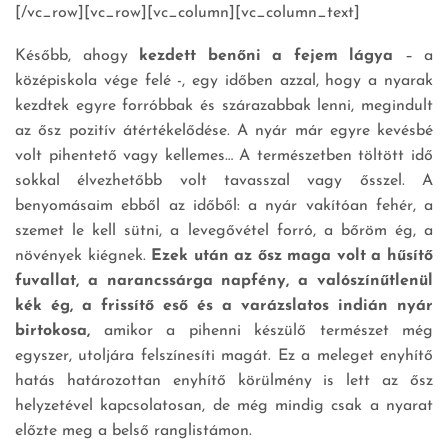
[/vc_row][vc_row][vc_column][vc_column_text]
Később, ahogy
kezdett benőni a fejem lágya
– a
középiskola vége felé -, egy időben azzal, hogy a nyarak
kezdtek egyre forróbbak és szárazabbak lenni, megindult
az ősz pozitív átértékelődése. A nyár már egyre kevésbé
volt pihentető vagy kellemes… A természetben töltött idő
sokkal élvezhetőbb volt tavasszal vagy ősszel. A
benyomásaim ebből az időből: a nyár vakítóan fehér, a
szemet le kell sütni, a levegővétel forró, a bőröm ég, a
növények kiégnek.
Ezek után az ősz maga volt a hűsítő
fuvallat, a narancssárga napfény, a valószínűtlenül
kék ég, a frissítő eső és a varázslatos indián nyár
birtokosa,
amikor a pihenni készülő természet még
egyszer, utoljára felszínesíti magát. Ez a meleget enyhítő
hatás határozottan enyhítő körülmény is lett az ősz
helyzetével kapcsolatosan, de még mindig csak a nyarat
előzte meg a belső ranglistámon.