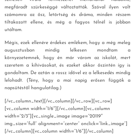
megfáradt szürkeséggé változtatták. Szóval ilyen volt
számomra az ősz, letörtség és dráma, minden részem
tiltakozott ellene, és még a fagyos télnél is jobban
utáltam.
Mégis, ezek ellenére érdekes emlékem, hogy a még meleg
augusztusban mindig lelkesen mondtam a
környezetemnek, hogy én már várom az iskolát, mert
szeretem a kihívásokat, és ezeket akkor őszintén így is
gondoltam. De aztán a rossz idővel ez a lelkesedés mindig
lelohadt. (Tény, hogy a mai napig erősen függök a
napsütéstől hangulatilag.)
[/vc_column_text][/vc_column][/vc_row][vc_row]
[vc_column width=”1/6″][/vc_column][vc_column
width=”2/3″][vc_single_image image=”20119″
img_size=”full” alignment=”center” onclick=”link_image”]
[/vc_column][vc_column width=”1/6″][/vc_column]