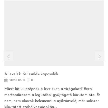
A levelek: ősi emlék-kapcsolók
2020. 05. 11.
0
Miért látjuk szépnek a leveleket, a virágokat? Ezen
morfondírozom a legutóbbi gyűjtögető körutam óta. És
nem, nem akarok belemenni a nyilvánvaló, már sokszor
kikutatott szabályosságokba,...