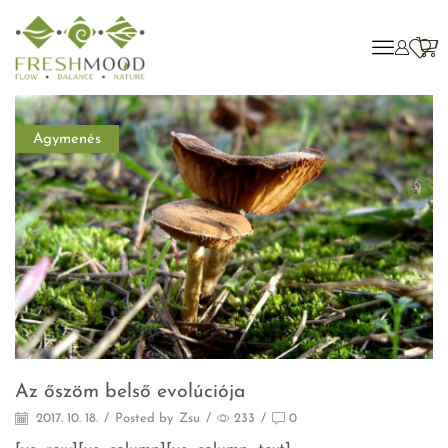
Agymenés
Az őszöm belső evolúciója
2017. 10. 18.
/
Posted by
Zsu
/
233
/
0