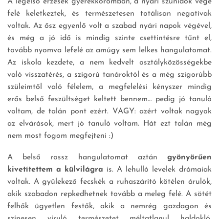
A legelső érzések gyerekkoromban, a nyári szünidők vége
felé keletkeztek, és természetesen totálisan negatívak
voltak. Az ősz egyenlő volt a szabad nyári napok végével,
és még a jó idő is mindig szinte csettintésre tűnt el,
tovább nyomva lefelé az amúgy sem lelkes hangulatomat.
Az iskola kezdete, a nem kedvelt osztályközösségekbe
való visszatérés, a szigorú tanároktól és a még szigorúbb
szüleimtől való félelem, a megfelelési kényszer mindig
erős belső feszültséget keltett bennem… pedig jó tanuló
voltam, de talán pont ezért. VAGY: azért voltak nagyok
az elvárások, mert jó tanuló voltam. Hát ezt talán még
nem most fogom megfejteni :)
A belső rossz hangulatomat aztán
gyönyörűen
kivetítettem a külvilágra
is. A lehulló levelek drámaiak
voltak. A gyülekező fecskék a ruhaszárító kötélen árulók,
akik szabadon repkedhetnek tovább a meleg felé. A sötét
felhők ügyetlen festők, akik a nemrég gazdagon és
színesen viruló természetet méltatlanul haldokló,