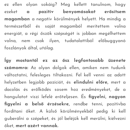
ez ellen olyan sokáig? Meg kellett tanulnom, hogy
ezeket
a pozitív benyomásokat erősítsem
magamban
a negatív körülmények helyett. Ha mindig a
természetből és saját magamból merítettem volna
energiát, a régi őszök szépségét is jobban megélhettem
volna, nem csak ilyen, tudatalattiból előbuggyanó
foszlányok által,
utólag.
Így mostantól ez az ősz legfontosabb üzenete
számomra:
Az olyan dolgok ellen, amiken nem tudunk
változtatni, felesleges tiltakozni. Fel kell venni az adott
helyzetben legjobb pozíciót, és
elindulni előre,
mert a
dacolás és erőlködés sosem hoz eredményeket, de a
hangulatot viszi lefelé erőteljesen. És
figyelni, nagyon
figyelni a belső érzésekre,
rendbe tenni, pozitívba
fordítani őket. A külső körülményekből pedig ki kell
guberálni a szépeket, és jól beléjük kell merülni, kiélvezni
őket,
mert azért vannak.