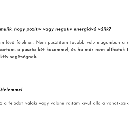
úlik, hogy pozitív vagy negatív energiává válik?
em lévő félelmet. Nem pusztítom tovább vele magamban a r
kartam, a puszta két kezemmel, és ha már nem olthatok t
ktív segítségnek.
félelemmel.
a feladat valaki vagy valami rajtam kívül állóra vonatkozik