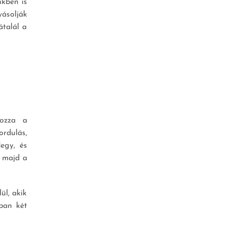
kben is
yásolják
átalál a
rozza a
ordulás,
egy, és
, majd a
ül, akik
ban két