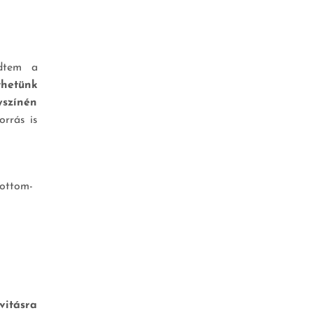
edtem a
thetünk
yszínén
orrás is
bottom-
vitásra