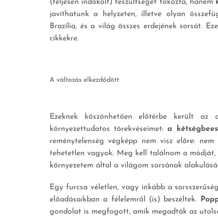
(teljesen indokolt) feszültséget fokozta, hanem
javíthatunk a helyzeten, illetve olyan összefü
Brazília, és a világ összes erdejének sorsát. Ez
cikkekre.
A változás elkezdődött
Ezeknek köszönhetően előtérbe került az 
környezettudatos törekvéseimet:
a kétségbees
reménytelenség végképp nem visz előre: nem
tehetetlen vagyok. Meg kell találnom a módját
környezetem által a világom sorsának alakulásá
Egy furcsa véletlen, vagy inkább a sorsszerűsé
előadásaikban a félelemről (is) beszéltek.
Pop
gondolat is megfogott, amik megadták az utolsó