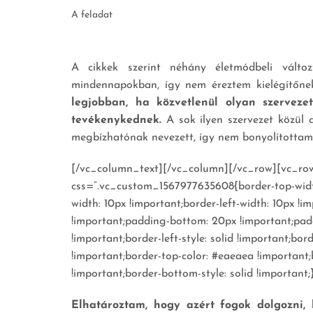
A feladat
A cikkek szerint néhány életmódbeli válto
mindennapokban, így nem éreztem kielégítőne
legjobban, ha közvetlenül olyan szerveze
tevékenykednek.
A sok ilyen szervezet közül
megbízhatónak nevezett, így nem bonyolítottam
[/vc_column_text][/vc_column][/vc_row][vc_ro
css=”.vc_custom_1567977635608{border-top-width
width: 10px !important;border-left-width: 10px !
!important;padding-bottom: 20px !important;padd
!important;border-left-style: solid !important;bor
!important;border-top-color: #eaeaea !important;
!important;border-bottom-style: solid !important;}
Elhatároztam, hogy azért fogok dolgozni, 