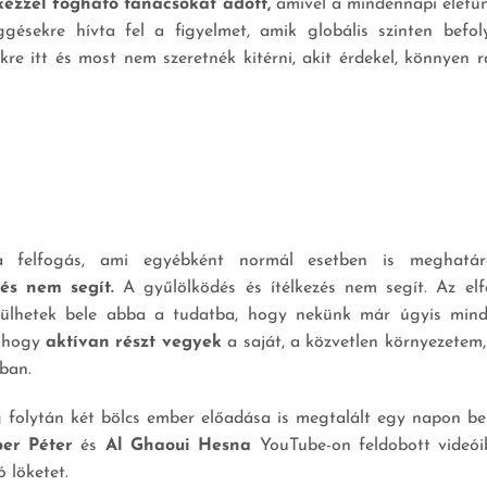
kézzel fogható tanácsokat adott,
amivel a mindennapi életün
ggésekre hívta fel a figyelmet, amik globális szinten befol
ekre itt és most nem szeretnék kitérni, akit érdekel, könnyen r
a felfogás, ami egyébként normál esetben is meghatá
és nem segít.
A gyűlölködés és ítélkezés nem segít. Az elf
 ülhetek bele abba a tudatba, hogy nekünk már úgyis mind
, hogy
aktívan részt vegyek
a saját, a közvetlen környezetem
ban.
g folytán két bölcs ember előadása is megtalált egy napon bel
per Péter
és
Al Ghaoui Hesna
YouTube-on feldobott videói
 löketet.