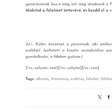
generációnak lesz-e még mit még átadnunk a Föl
Alakítsd a félelmet tetterővé, és kezdd el a 
(U.i.: Külön köszönet a páromnak, aki amikor
erdőkért, leültetett a kreatív asztalomhoz az
gondolkodni, a félelem győzne.)
[/vc_column_text][/vc_column][/vc_row]
Tags:
alkotás
,
Amazónia
,
erdőtűz
,
feladat
,
félele