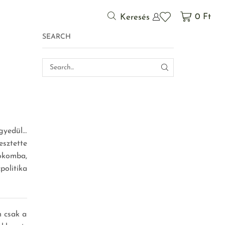
0
Ft
Keresés
SEARCH
egyedül…
esztette
ókomba,
politika
m csak a