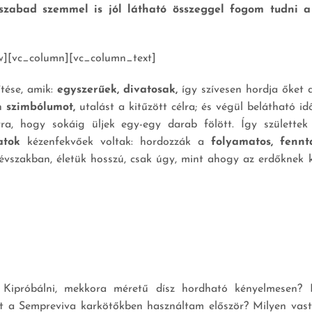
, szabad szemmel is jól látható összeggel fogom tudni 
w][vc_column][vc_column_text]
tése, amik:
egyszerűek, divatosak,
így szívesen hordja őket 
an
szimbólumot,
utalást a kitűzött célra; és végül belátható id
rra, hogy sokáig üljek egy-egy darab fölött. Így születte
atok
kézenfekvőek voltak: hordozzák a
folyamatos, fennt
évszakban, életük hosszú, csak úgy, mint ahogy az erdőknek 
Kipróbálni, mekkora méretű dísz hordható kényelmesen?
 a Sempreviva karkötőkben használtam először? Milyen vas