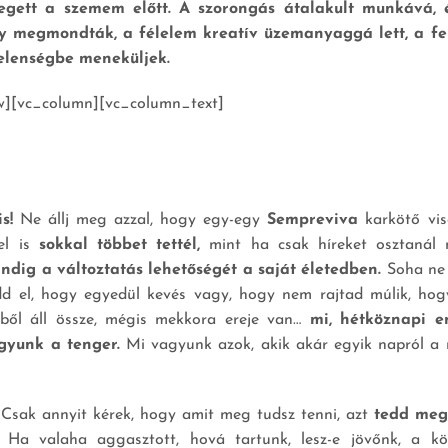
egett a szemem előtt. A szorongás átalakult munkává,
gy megmondták, a félelem kreatív üzemanyaggá lett, a fel
elenségbe meneküljek.
w][vc_column][vc_column_text]
s!
Ne állj meg azzal, hogy egy-egy
Sempreviva
karkötő vis
zel is
sokkal többet tettél,
mint ha csak híreket osztanál
ndig a változtatás lehetőségét a saját életedben.
Soha ne 
dd el, hogy egyedül kevés vagy, hogy nem rajtad múlik, hog
kből áll össze, mégis mekkora ereje van…
mi, hétköznapi 
gyunk a tenger.
Mi vagyunk azok, akik akár egyik napról a 
 Csak annyit kérek, hogy amit meg tudsz tenni, azt
tedd meg
Ha valaha aggasztott, hová tartunk, lesz-e jövőnk, a kö