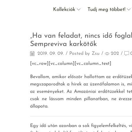
Kollekciók
Tudj meg többet!
Agymenés
„Ha van feladat, nincs idő fogla
Sempreviva karkötők
2019. 09. 09.
/
Posted by
Zsu
/
202
/
[vc_row][vc_column][vc_column_text]
Bevallom, amikor először hallottam az erdőtüze
megszaporodtak a hírek az üzenőfalamon is, min
az eseményeket. Az Amazóniai erdőtüzekkel te
csak ne lássam minden pillanatban, ne érezz
állapota.
Egy idő után azonban a sok figyelemfelkeltés, v