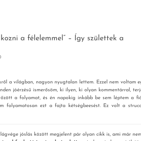
lkozni a félelemmel” – Így születtek a
0
kről a világban, nagyon nyugtalan lettem. Ezzel nem voltam 
den jóérzésű ismerősöm, ki ilyen, ki olyan kommentárral, terj
tőzött a folyamat, és én napokig inkább be sem léptem a fi
em folyamatosan ezt a fajta kétségbeesést.
Ez volt a strucc
ilágvége jóslás között megjelent pár olyan cikk is, ami már ne