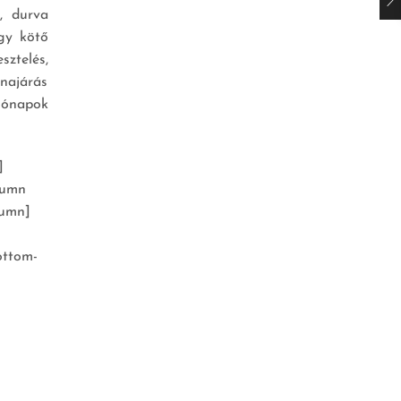
, durva
gy kötő
sztelés,
ánajárás
hónapok
]
lumn
lumn]
ottom-