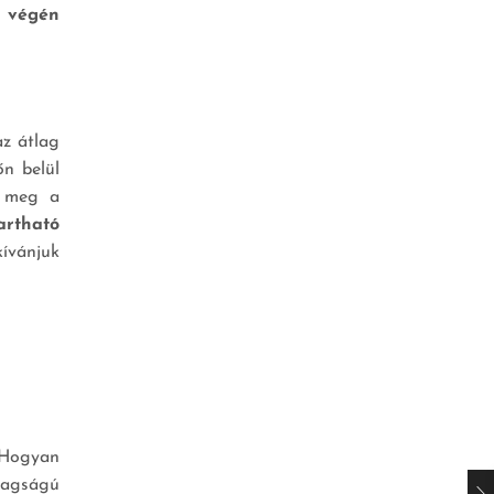
a végén
az átlag
őn belül
k meg a
artható
kívánjuk
 Hogyan
tagságú