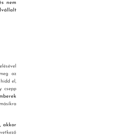
 és nem
vállalt
elésével
 meg az
hidd el,
y csepp
emberek
másikra
, akkor
vetkező