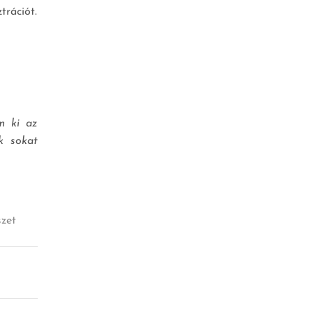
trációt.
m ki az
ek sokat
zet