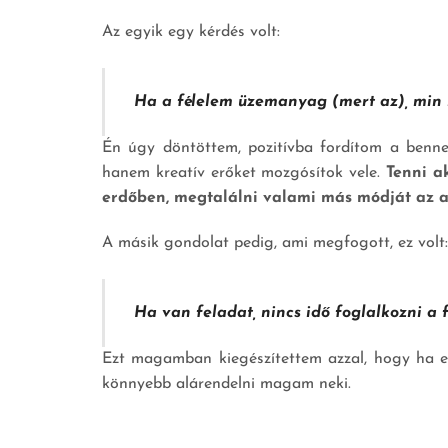
Az egyik egy kérdés volt:
Ha a félelem üzemanyag (mert az), min m
Én úgy döntöttem, pozitívba fordítom a benn
hanem kreatív erőket mozgósítok vele.
Tenni a
erdőben, megtalálni valami más módját az a
A másik gondolat pedig, ami megfogott, ez volt:
Ha van feladat, nincs idő foglalkozni a 
Ezt magamban kiegészítettem azzal, hogy ha ez 
könnyebb alárendelni magam neki.