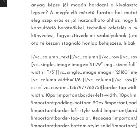
anyag képes jól magán hordozni a kiválaszt
legyen? A megfelelő méretű furatok hol mutat
elég szép, erős és jól használható ahhoz, hogy
konzultáció barátnőkkel, technikai ötletelés a
könyvelési, fogyasztóvédelmi szabályoknak (u
óta félkészen stagnáló honlap befejezése, hibák 
[/vc_column_text][/vc_column][/vc_row][vc_row
[vc_single_image image=”21179″ img_size=”full
width=”1/3″][vc_single_image image=”21180″ img
[vc_column width=”1/6″][/vc_column][/vc_row]
css=”.vc_custom_1567977762751{border-top-width:
width: 10px !important;border-left-width: 10px !
!important;padding-bottom: 20px !important;padd
!important;border-left-style: solid !important;bor
!important;border-top-color: #eaeaea !important;
!important;border-bottom-style: solid !important;}