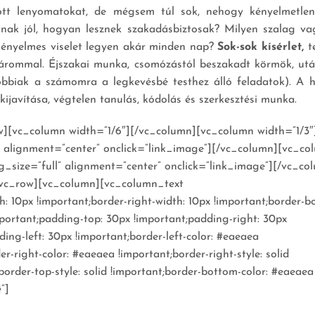
ott lenyomatokat, de mégsem túl sok, nehogy kényelmetlen
nak jól, hogyan lesznek szakadásbiztosak? Milyen szalag va
 kényelmes viselet legyen akár minden nap?
Sok-sok kísérlet,
te
 párommal. Éjszakai munka, csomózástól beszakadt körmök, ut
tóbbiak a számomra a legkevésbé testhez álló feladatok). A 
kijavítása, végtelen tanulás, kódolás és szerkesztési munka.
][vc_column width=”1/6″][/vc_column][vc_column width=”1/3″
” alignment=”center” onclick=”link_image”][/vc_column][vc_co
_size=”full” alignment=”center” onclick=”link_image”][/vc_co
[vc_row][vc_column][vc_column_text
 10px !important;border-right-width: 10px !important;border-b
important;padding-top: 30px !important;padding-right: 30px
ing-left: 30px !important;border-left-color: #eaeaea
der-right-color: #eaeaea !important;border-right-style: solid
border-top-style: solid !important;border-bottom-color: #eaeaea
”]