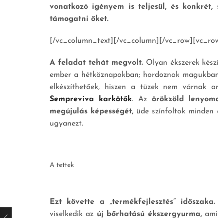
vonatkozó igényem is teljesül, és konkrét
támogatni őket.
[/vc_column_text][/vc_column][/vc_row][vc_ro
A feladat tehát megvolt.
Olyan ékszerek készí
ember a hétköznapokban; hordoznak magukb
elkészíthetőek, hiszen a tüzek nem várnak a
Sempreviva karkötők
. Az
örökzöld lenyom
megújulás képességét,
üde színfoltok minden 
ugyanezt.
A tettek
Ezt követte a „termékfejlesztés” időszaka.
viselkedik az
új bőrhatású ékszergyurma,
amit