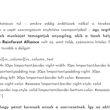
ztatáson túl – amikre eddig erdőtüzek nélkül is törek
k a saját szorongásom enyhítése szempontjából –
úgy segí
tek munkáját támogatjuk anyagilag, akik a tüzek hel
 a
Rainforest Alliance
volt az, amit több, számomra hiteles f
 tovább a dolgot:
w][vc_column][vc_column_text
: 10px !important;border-right-width: 10px !important;border-
important;padding-top: 30px !important;padding-right: 30px
ing-left: 30px !important;border-left-color: #eaeaea
der-right-color: #eaeaea !important;border-right-style: solid
border-top-style: solid !important;border-bottom-color: #eaeaea
”]
hogy pénzt keressek ennek a szervezetnek. Így az akti