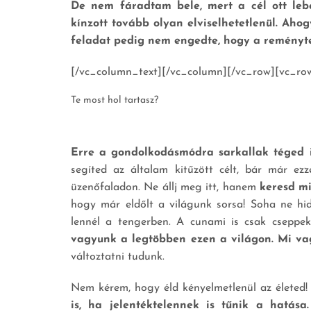
De nem fáradtam bele, mert a cél ott leb
kínzott tovább olyan elviselhetetlenül. Aho
feladat pedig nem engedte, hogy a reményt
[/vc_column_text][/vc_column][/vc_row][vc_ro
Te most hol tartasz?
Erre a gondolkodásmódra sarkallak téged i
segíted az általam kitűzött célt, bár már ez
üzenőfaladon. Ne állj meg itt, hanem
keresd mi
hogy már eldőlt a világunk sorsa! Soha ne hi
lennél a tengerben. A cunami is csak cseppe
vagyunk a legtöbben ezen a világon. Mi va
változtatni tudunk.
Nem kérem, hogy éld kényelmetlenül az életed!
is, ha jelentéktelennek is tűnik a hatása.