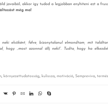
d javaiból, akkor így tudod a legjobban enyhíteni ezt a frusz
változást még ma!
 neki elsőként, félve, bizonytalanul elmondtam, mit találta
zal, hogy „most azonnal állj neki!”. Tudta, hogy ha elkezd
m
,
környezettudatosság
,
kulissza
,
motiváció
,
Sempreviva
,
termés