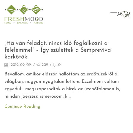
Agymenés
„Ha van feladat, nincs idő foglalkozni a
félelemmel” – Így születtek a Sempreviva
karkötők
2019. 09. 09.
/
202
/
0
Bevallom, amikor először hallottam az erdőtüzekről a
világban, nagyon nyugtalan lettem. Ezzel nem voltam
egyedül... megszaporodtak a hírek az üzenőfalamon is,
minden jóérzésű ismerősöm, ki...
Continue Reading