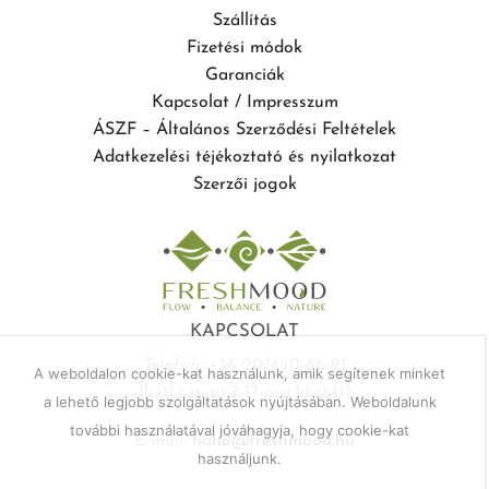
Szállítás
Fizetési módok
Garanciák
Kapcsolat / Impresszum
ÁSZF – Általános Szerződési Feltételek
Adatkezelési téjékoztató és nyilatkozat
Szerzői jogok
KAPCSOLAT
Telefon: +36 20/440-66-91
A weboldalon cookie-kat használunk, amik segítenek minket
(hétköznap 7-17 óra között)
a lehető legjobb szolgáltatások nyújtásában. Weboldalunk
további használatával jóváhagyja, hogy cookie-kat
E-mail:
haho@freshmood.hu
használjunk.