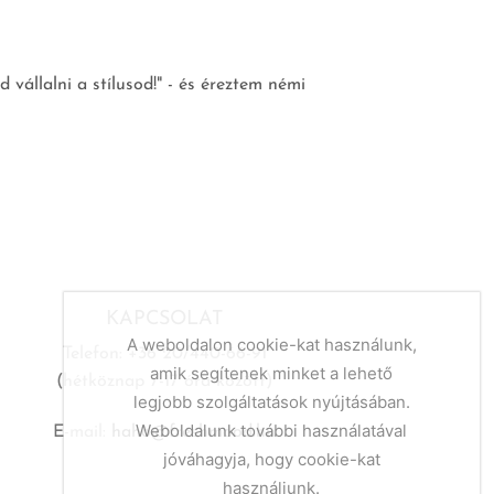
vállalni a stílusod!" - és éreztem némi
KAPCSOLAT
A weboldalon cookie-kat használunk,
Telefon: +36 20/440-66-91
amik segítenek minket a lehető
(hétköznap 7-17 óra között)
legjobb szolgáltatások nyújtásában.
Weboldalunk további használatával
E-mail:
haho@freshmood.hu
jóváhagyja, hogy cookie-kat
használjunk.