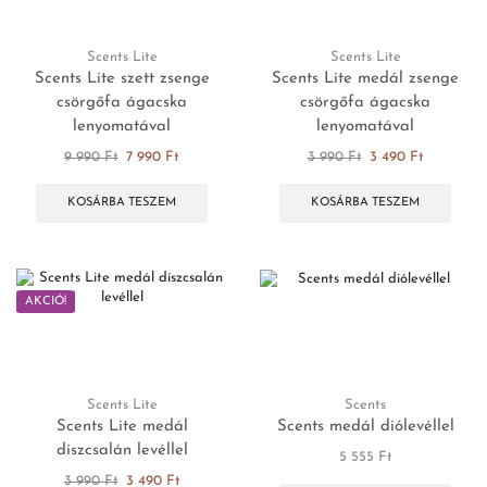
Scents Lite
Scents Lite
Scents Lite szett zsenge
Scents Lite medál zsenge
csörgőfa ágacska
csörgőfa ágacska
lenyomatával
lenyomatával
9 990
Ft
7 990
Ft
3 990
Ft
3 490
Ft
KOSÁRBA TESZEM
KOSÁRBA TESZEM
AKCIÓ!
Scents Lite
Scents
Scents Lite medál
Scents medál diólevéllel
díszcsalán levéllel
5 555
Ft
3 990
Ft
3 490
Ft