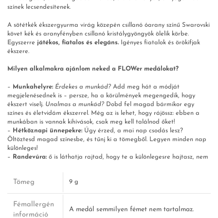
színek lecsendesítenek.
A sötétkék ékszergyurma virág közepén csillanó óarany színű Swarovski
követ kék és aranyfényben csillanó kristálygyöngyök ölelik körbe.
Egyszerre
játékos, fiatalos és elegáns.
Igényes fiatalok és örökifjak
ékszere.
Milyen alkalmakra ajánlom neked a FLOWer medálokat?
–
Munkahelyre:
Érdekes a munkád?
Add meg hát a módját
megjelenésednek is – persze, ha a körülmények megengedik, hogy
ékszert viselj.
Unalmas a munkád?
Dobd fel magad bármikor egy
színes és életvidám ékszerrel. Még az is lehet, hogy rájössz: ebben a
munkában is vannak kihívások, csak meg kell találnod őket!
–
Hétköznapi ünnepekre:
Úgy érzed, a mai nap csodás lesz?
Öltöztesd magad színesbe, és tűnj ki a tömegből. Legyen minden nap
különleges!
–
Randevúra:
ő is láthatja rajtad, hogy te a különlegesre hajtasz, nem
akármit választasz.
Tömeg
9 g
Fémallergén
A medál semmilyen fémet nem tartalmaz.
információ