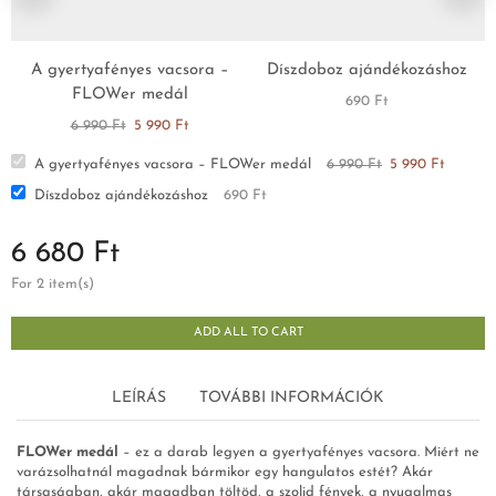
A gyertyafényes vacsora –
Díszdoboz ajándékozáshoz
FLOWer medál
690
Ft
6 990
Ft
5 990
Ft
A gyertyafényes vacsora – FLOWer medál
6 990
Ft
5 990
Ft
Díszdoboz ajándékozáshoz
690
Ft
6 680
Ft
For 2 item(s)
ADD ALL TO CART
LEÍRÁS
TOVÁBBI INFORMÁCIÓK
FLOWer medál
– ez a darab legyen a gyertyafényes vacsora. Miért ne
varázsolhatnál magadnak bármikor egy hangulatos estét? Akár
társaságban, akár magadban töltöd, a szolid fények, a nyugalmas