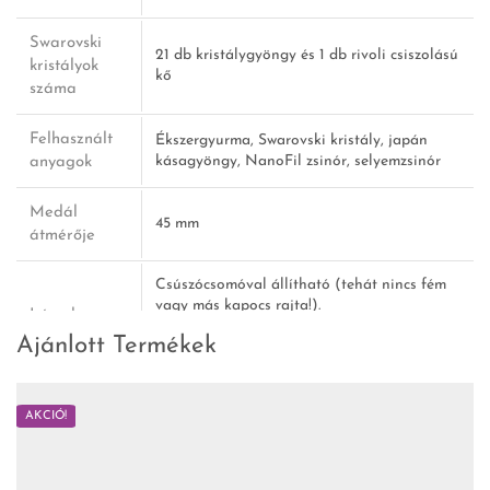
Swarovski
21 db kristálygyöngy és 1 db rivoli csiszolású
kristályok
kő
száma
Felhasznált
Ékszergyurma, Swarovski kristály, japán
anyagok
kásagyöngy, NanoFil zsinór, selyemzsinór
Medál
45 mm
átmérője
Csúszócsomóval állítható (tehát nincs fém
vagy más kapocs rajta!).
Lánc hossza
Leghosszabb méret: 67 cm
Ajánlott Termékek
Legrövidebb méret: 33 cm
AKCIÓ!
A