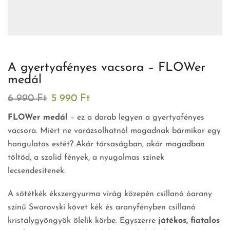
A gyertyafényes vacsora – FLOWer
medál
6 990
Ft
5 990
Ft
FLOWer medál
– ez a darab legyen a gyertyafényes
vacsora. Miért ne varázsolhatnál magadnak bármikor egy
hangulatos estét? Akár társaságban, akár magadban
töltöd, a szolid fények, a nyugalmas színek
lecsendesítenek.
A sötétkék ékszergyurma virág közepén csillanó óarany
színű Swarovski követ kék és aranyfényben csillanó
kristálygyöngyök ölelik körbe. Egyszerre
játékos, fiatalos