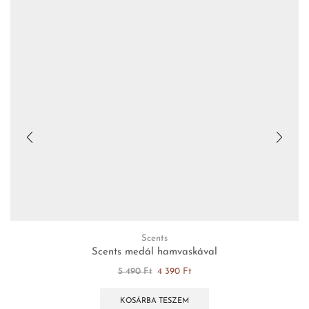
Scents
Scents medál hamvaskával
5 490
Ft
4 390
Ft
KOSÁRBA TESZEM