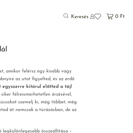
0
Ft
Keresés
ál
st, amikor felérsz egy kisebb vagy
nyire az utat figyelted, és az erdő
 egyszerre kitárul előtted a táj!
siker félreismerhetetlen érzésével,
súcsokat szemelj ki, még többet, még
ted át nemcsak a túrázásban, de az
 legkülönlegesebb összeállítása –