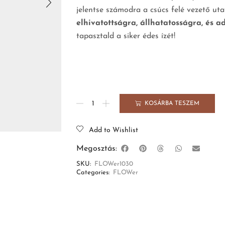
jelentse számodra a csúcs felé vezető uta
elhivatottságra, állhatatosságra, és ad
tapasztald a siker édes ízét!
KOSÁRBA TESZEM
Add to Wishlist
Megosztás:
SKU:
FLOWer1030
Categories:
FLOWer