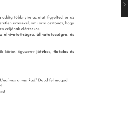
addig többnyire az utat figyelted, és az
etetlen érzésével, ami arra ösztönöz, hogy
n céljának elérésekor.
z elhivatottságra, állhatatosságra, és
ik körbe. Egyszerre
játékos, fiatalos és
Unalmas a munkád?
Dobd fel magad
!
es!