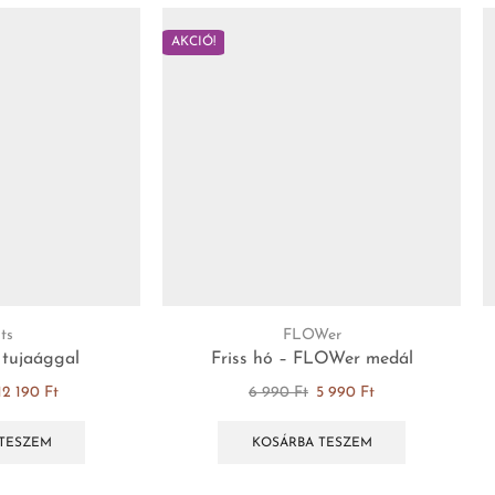
AKCIÓ!
ts
FLOWer
 tujaággal
Friss hó – FLOWer medál
12 190
Ft
6 990
Ft
5 990
Ft
TESZEM
KOSÁRBA TESZEM