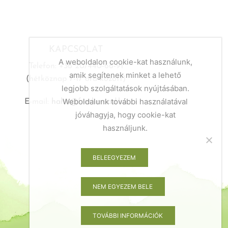
KAPCSOLAT
A weboldalon cookie-kat használunk,
Telefon: +36 20/440-66-91
amik segítenek minket a lehető
(hétköznap 7-17 óra között)
legjobb szolgáltatások nyújtásában.
Weboldalunk további használatával
E-mail:
haho@freshmood.hu
jóváhagyja, hogy cookie-kat
használjunk.
BELEEGYEZEM
NEM EGYEZEM BELE
TOVÁBBI INFORMÁCIÓK