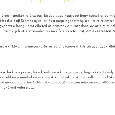
rzést, amikor felérsz egy kisebb vagy nagyobb hegy csúcsára, és míg 
őtted a táj!
Számos új céllal, és a megelégedettség, a siker félreismerh
yanezt a hangulatot élheted át nemcsak a túrázásban, de az élet minde
lítása – jelentse számodra a csúcs felé vezető utat,
emlékeztessen a
rovski követ narancsosvörös és zöld Swarovski kristálygyöngyök ölel
ednek is – persze, ha a körülmények megengedik, hogy ékszert viselj.
jössz: ebben a munkában is vannak kihívások, csak meg kell találnod őket
esd magad színesbe, és tűnj ki a tömegből. Legyen minden nap különleg
em akármit választasz.