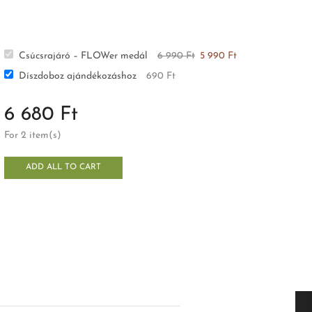
Csúcsrajáró – FLOWer medál
6 990
Ft
5 990
Ft
Díszdoboz ajándékozáshoz
690
Ft
6 680
Ft
For 2 item(s)
ADD ALL TO CART