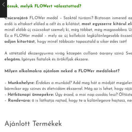
Lássuk, melyik FLOWert választottad?
Csúcsrajáró
FLOWer medál – Szoktál túrázni? Biztosan ismered az é
erdő is eltakart előled a célt és a kilátást,
most egyszerre kitárul el
minél előbb új csúcsokat szemelj ki, még többet, még magasabbra. Ug
Ez a FLOWer medál – mely az új kollekció legkülönlegesebb összeál
adjon kitartást,
hogy minél többször tapasztald a siker édes ízét!
A sötétzöld ékszergyurma virág közepén csillanó óarany színű Swa
elegáns.
Igényes fiatalok és örökifjak ékszere.
Milyen alkalmakra ajánlom neked a FLOWer medálokat?
–
Munkahelyre:
Érdekes a munkád?
Add meg hát a módját megjelenés
bármikor egy színes és életvidám ékszerrel. Még az is lehet, hogy rá
–
Hétköznapi ünnepekre:
Úgy érzed, a mai nap csodás lesz? Öltözt
–
Randevúra:
ő is láthatja rajtad, hogy te a különlegesre hajtasz, n
Ajánlott Termékek