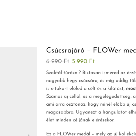
Csúcsrajáró – FLOWer med
6 990
Ft
5 990
Ft
Szoktál túrázni? Biztosan ismered az érzé
nagyobb hegy csúcsára, és míg addig több
is eltakart előled a célt és a kilátást,
most
Számos új céllal, és a megelégedettség, a 
ami arra ösztönöz, hogy minél előbb új c
magasabbra. Ugyanezt a hangulatot élhe
élet minden céljának elérésekor.
Ez a FLOWer medál – mely az új kollekció