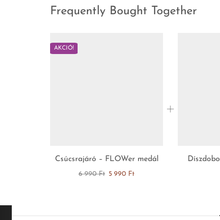
Frequently Bought Together
AKCIÓ!
Csúcsrajáró – FLOWer medál
Díszdobo
6 990
Ft
5 990
Ft