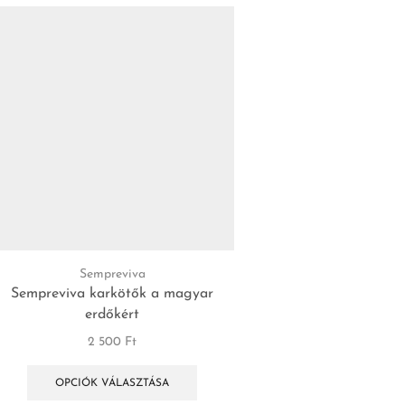
Sempreviva
Viridia Lu
Sempreviva karkötők a magyar
Viridia Lux medál cs
erdőkért
lenyomatával – sz
2 500
Ft
9 990
Ft
OPCIÓK VÁLASZTÁSA
KOSÁRBA TES