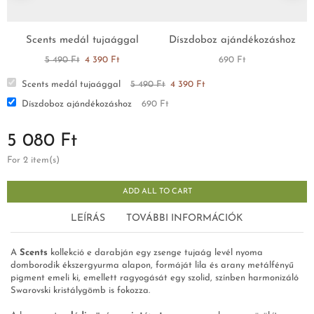
Scents medál tujaággal
Díszdoboz ajándékozáshoz
5 490
Ft
4 390
Ft
690
Ft
Scents medál tujaággal
5 490
Ft
4 390
Ft
Díszdoboz ajándékozáshoz
690
Ft
5 080
Ft
For 2 item(s)
ADD ALL TO CART
LEÍRÁS
TOVÁBBI INFORMÁCIÓK
A
Scents
kollekció e darabján egy zsenge tujaág levél nyoma
domborodik ékszergyurma alapon, formáját lila és arany metálfényű
pigment emeli ki, emellett ragyogását egy szolid, színben harmonizáló
Swarovski kristálygömb is fokozza.