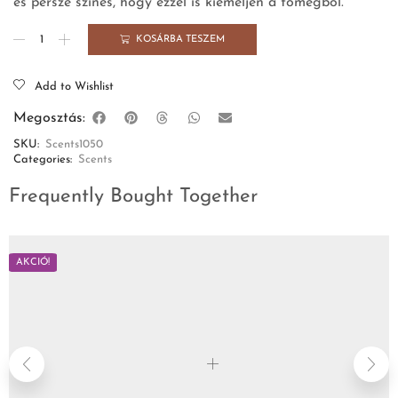
és persze színes, hogy ezzel is kiemeljen a tömegből.
KOSÁRBA TESZEM
Add to Wishlist
Megosztás:
SKU:
Scents1050
Categories:
Scents
Frequently Bought Together
AKCIÓ!