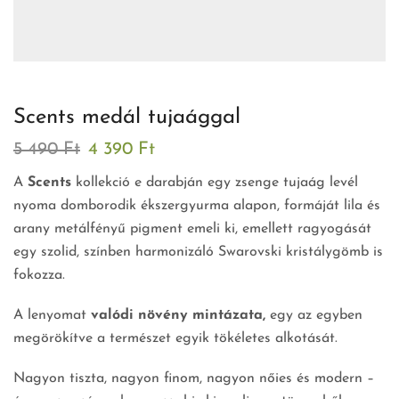
Scents medál tujaággal
5 490
Ft
4 390
Ft
A
Scents
kollekció e darabján egy zsenge tujaág levél
nyoma domborodik ékszergyurma alapon, formáját lila és
arany metálfényű pigment emeli ki, emellett ragyogását
egy szolid, színben harmonizáló Swarovski kristálygömb is
fokozza.
A lenyomat
valódi növény mintázata,
egy az egyben
megörökítve a természet egyik tökéletes alkotását.
Nagyon tiszta, nagyon finom, nagyon nőies és modern –