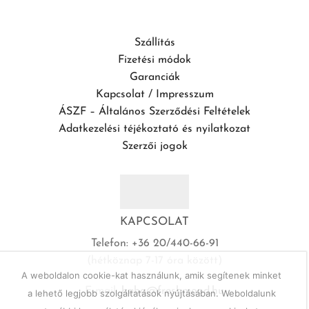
Szállítás
Fizetési módok
Garanciák
Kapcsolat / Impresszum
ÁSZF – Általános Szerződési Feltételek
Adatkezelési téjékoztató és nyilatkozat
Szerzői jogok
KAPCSOLAT
Telefon: +36 20/440-66-91
(hétköznap 7-17 óra között)
A weboldalon cookie-kat használunk, amik segítenek minket
E-mail:
haho@freshmood.hu
a lehető legjobb szolgáltatások nyújtásában. Weboldalunk