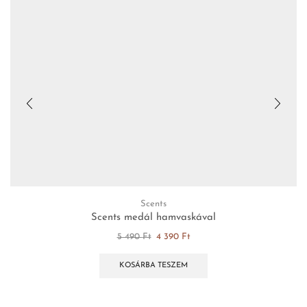
Scents
Scents medál hamvaskával
5 490
Ft
4 390
Ft
KOSÁRBA TESZEM