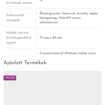
12
kristályok száma
Ékszergyurma, Swarovski kristály, japán
Felhasznált
kásagyöngy, NanoFil zsinór,
anyagok
selyemzsinór
Medál mérete
kristálygömbbel
73 mm x 29 mm
együtt
Csúszócsomóval állítható (tehát nincs
fém vagy más kapocs rajta!).
Lánc hossza
Ajánlott Termékek
Leghosszabb méret: 68 cm
Legrövidebb méret: 34 cm
AKCIÓ!
A