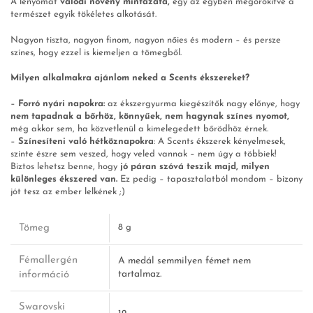
A lenyomat
valódi növény mintázata,
egy az egyben megörökítve a
természet egyik tökéletes alkotását.
Nagyon tiszta, nagyon finom, nagyon nőies és modern – és persze
színes, hogy ezzel is kiemeljen a tömegből.
Milyen alkalmakra ajánlom neked a Scents ékszereket?
–
Forró nyári napokra:
az ékszergyurma kiegészítők nagy előnye, hogy
nem tapadnak a bőrhöz, könnyűek, nem hagynak színes nyomot,
még akkor sem, ha közvetlenül a kimelegedett bőrödhöz érnek.
–
Színesíteni való hétköznapokra
: A Scents ékszerek kényelmesek,
szinte észre sem veszed, hogy veled vannak – nem úgy a többiek!
Biztos lehetsz benne, hogy
jó páran szóvá teszik majd, milyen
különleges ékszered van.
Ez pedig – tapasztalatból mondom – bizony
jót tesz az ember lelkének ;)
–
Randevúra:
ő is láthatja rajtad, hogy te a különlegesre hajtasz, és
nem akármit választasz.
Tömeg
8 g
Fémallergén
A medál semmilyen fémet nem
információ
tartalmaz.
Swarovski