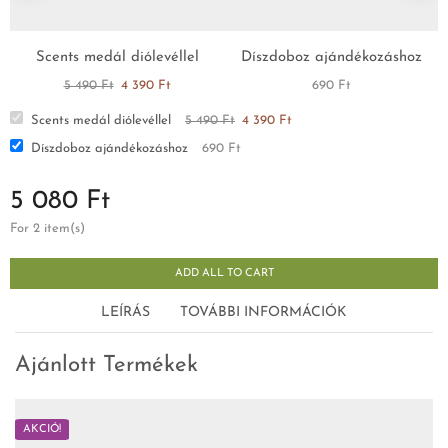
Scents medál diólevéllel
Díszdoboz ajándékozáshoz
5 490
Ft
4 390
Ft
690
Ft
Scents medál diólevéllel
5 490
Ft
4 390
Ft
Díszdoboz ajándékozáshoz
690
Ft
5 080
Ft
For 2 item(s)
ADD ALL TO CART
LEÍRÁS
TOVÁBBI INFORMÁCIÓK
Ajánlott Termékek
AKCIÓ!
A