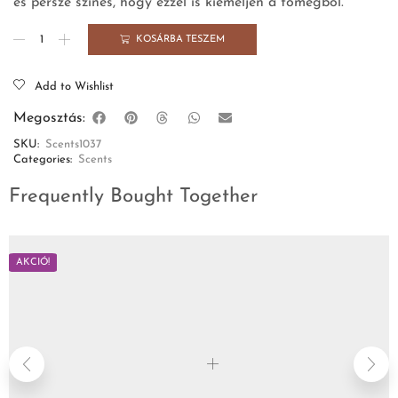
és persze színes, hogy ezzel is kiemeljen a tömegből.
KOSÁRBA TESZEM
Add to Wishlist
Megosztás:
SKU:
Scents1037
Categories:
Scents
Frequently Bought Together
AKCIÓ!