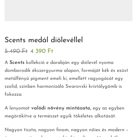
Scents medál diólevéllel
5 490
Ft
4 390
Ft
A
Scents
kollekció e darabján egy diólevél nyoma
domborodik ékszergyurma alapon, formáját kék és ezüst
metálfényű pigment emeli ki, emellett ragyogását egy
szolid, színben harmonizáló Swarovski kristálygömb is
fokozza.
A lenyomat
valódi növény mintázata,
egy az egyben
megörökítve a természet egyik tökéletes alkotását.
Nagyon tiszta, nagyon finom, nagyon nőies és modern –