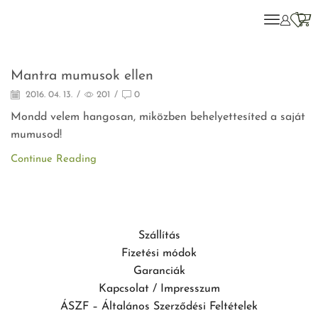
Motiváció
Mantra mumusok ellen
2016. 04. 13.
/
201
/
0
Mondd velem hangosan, miközben behelyettesíted a saját
mumusod!
Continue Reading
Szállítás
Fizetési módok
Garanciák
Kapcsolat / Impresszum
ÁSZF – Általános Szerződési Feltételek