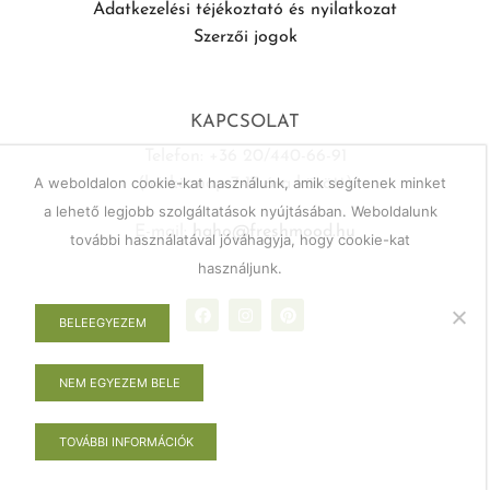
Adatkezelési téjékoztató és nyilatkozat
Szerzői jogok
KAPCSOLAT
Telefon: +36 20/440-66-91
A weboldalon cookie-kat használunk, amik segítenek minket
(hétköznap 7-17 óra között)
a lehető legjobb szolgáltatások nyújtásában. Weboldalunk
E-mail:
haho@freshmood.hu
további használatával jóváhagyja, hogy cookie-kat
használjunk.
BELEEGYEZEM
NEM EGYEZEM BELE
TOVÁBBI INFORMÁCIÓK