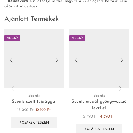
–
Randevúra:
ő is láthatja rajtad, hogy te a különlegesre hajtasz, nem
akármit választasz.
Ajánlott Termékek
AKCIÓ!
AKCIÓ!
Scents
Scents
Scents szett tujaággal
Scents medál gyöngyvessző
levéllel
15 090
Ft
12 190
Ft
5 490
Ft
4 390
Ft
KOSÁRBA TESZEM
KOSÁRBA TESZEM