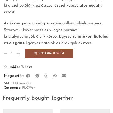
ki a szél belőlünk az összes, ősszel kapcsolatos negatív
érzést!
Az ékszergyurma virág közepén csillanó élénk narancs
Swarovski követ sötét és világos narancs
kristálygyöngyök ölelik körbe. Egyszerre
játékos, fiatalos
és elegáns.
Igényes fiatalok és örökifjak ékszere.
KOSÁRBA TESZEM
Add to Wishlist
Megosztás:
SKU:
FLOWer1005
Categories:
FLOWer
Frequently Bought Together