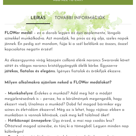
ADD ALL TO CART
LEÍRÁS
TOVÁBBI INFORMÁCIÓK
FLOWer medál
– ez a darab legyen az őszi naplemente, lángoló
színekkel munkálkodva. Azt mondják, ha piros az ég alja, szeles napok
jönnek. Én pedig azt mondom, fújja ki a szél belőlünk az összes, ősszel
kapcsolatos negatív érzést!
Az ékszergyurma virág közepén csillanó élénk narancs Swarovski követ
sötét és világos narancs kristálygyöngyök ölelik körbe. Egyszerre
játékos, fiatalos és elegáns.
Igényes fiatalok és örökifjak ékszere.
Milyen alkalmakra ajánlom neked a FLOWer medálokat?
–
Munkahelyre:
Érdekes a munkád?
Add meg hát a módját
megjelenésednek is – persze, ha a körülmények megengedik, hogy
ékszert viselj.
Unalmas a munkád?
Dobd fel magad bármikor egy
színes és életvidám ékszerrel. Még az is lehet, hogy rájössz: ebben a
munkában is vannak kihívások, csak meg kell találnod őket!
–
Hétköznapi ünnepekre:
Úgy érzed, a mai nap csodás lesz?
Öltöztesd magad színesbe, és tűnj ki a tömegből. Legyen minden nap
különleges!