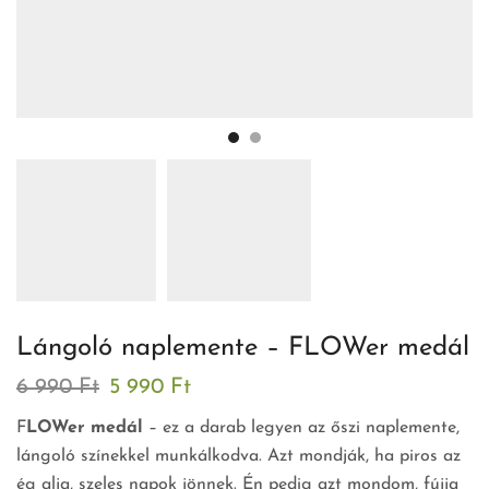
Lángoló naplemente – FLOWer medál
6 990
Ft
5 990
Ft
F
LOWer medál
– ez a darab legyen az őszi naplemente,
lángoló színekkel munkálkodva. Azt mondják, ha piros az
ég alja, szeles napok jönnek. Én pedig azt mondom, fújja