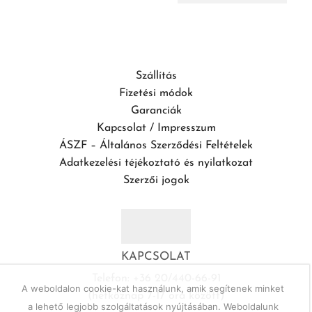
Szállítás
Fizetési módok
Garanciák
Kapcsolat / Impresszum
ÁSZF – Általános Szerződési Feltételek
Adatkezelési téjékoztató és nyilatkozat
Szerzői jogok
KAPCSOLAT
Telefon: +36 20/440-66-91
A weboldalon cookie-kat használunk, amik segítenek minket
(hétköznap 7-17 óra között)
a lehető legjobb szolgáltatások nyújtásában. Weboldalunk