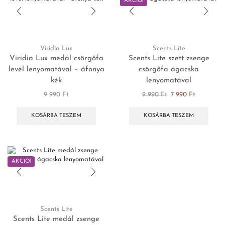
AKCIÓ!
Viridia Lux
Scents Lite
Viridia Lux medál csörgőfa
Scents Lite szett zsenge
levél lenyomatával – áfonya
csörgőfa ágacska
kék
lenyomatával
9 990
Ft
9 990
Ft
7 990
Ft
KOSÁRBA TESZEM
KOSÁRBA TESZEM
AKCIÓ!
Scents Lite
Scents Lite medál zsenge