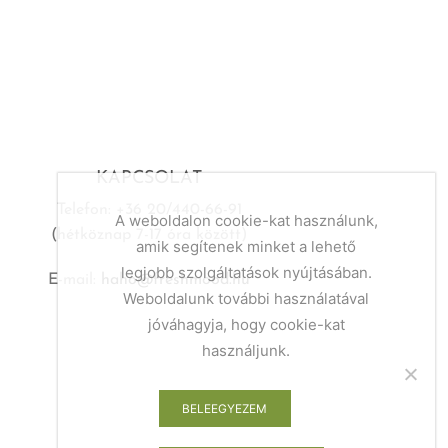
KAPCSOLAT
Telefon: +36 20/440-66-91
A weboldalon cookie-kat használunk,
(hétköznap 7-17 óra között)
amik segítenek minket a lehető
legjobb szolgáltatások nyújtásában.
E-mail:
haho@freshmood.hu
Weboldalunk további használatával
jóváhagyja, hogy cookie-kat
használjunk.
BELEEGYEZEM