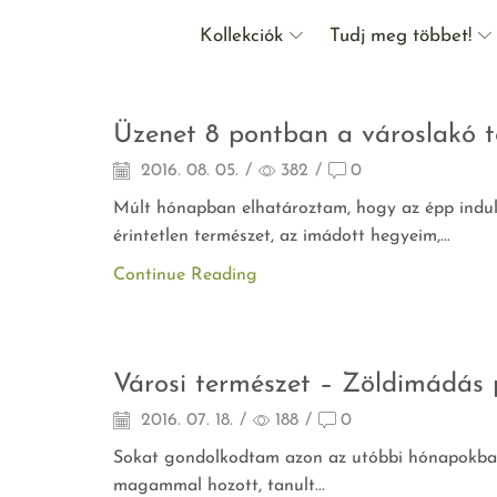
Kollekciók
Tudj meg többet!
Agymenés
Üzenet 8 pontban a városlakó 
2016. 08. 05.
/
382
/
0
Múlt hónapban elhatároztam, hogy az épp induló
érintetlen természet, az imádott hegyeim,...
Continue Reading
Agymenés
Városi természet – Zöldimádás
2016. 07. 18.
/
188
/
0
Sokat gondolkodtam azon az utóbbi hónapokban, 
magammal hozott, tanult...