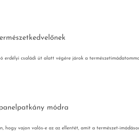
természetkedvelőnek
 erdélyi családi út alatt végére járok a természetimádatommal
 panelpatkány módra
hogy vajon valós-e az az ellentét, amit a természet-imádásom