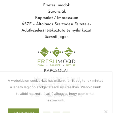
Fizetési módok
Garanciák
Kapcsolat / Impresszum
ÁSZF – Általános Szerződési Feltételek
Adatkezelési téjékoztató és nyilatkozat
Szerzői jogok
KAPCSOLAT
Telefon: +36 20/440-66-91
A weboldalon cookie-kat használunk, amik segítenek minket
(hétköznap 7-17 óra között)
a lehető legjobb szolgáltatások nyújtásában. Weboldalunk
további használatával jóváhagyja, hogy cookie-kat
E-mail:
haho@freshmood.hu
használjunk.
BELEEGYEZEM