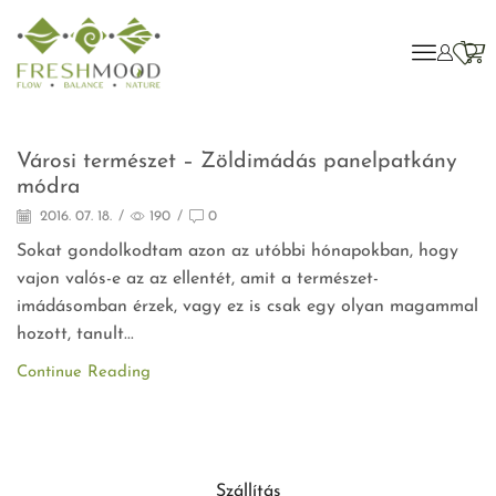
Agymenés
Városi természet – Zöldimádás panelpatkány
módra
2016. 07. 18.
/
190
/
0
Sokat gondolkodtam azon az utóbbi hónapokban, hogy
vajon valós-e az az ellentét, amit a természet-
imádásomban érzek, vagy ez is csak egy olyan magammal
hozott, tanult...
Continue Reading
Szállítás