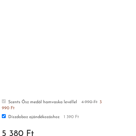
Scents Ősz medál hamvaska levéllel
4 990
Ft
3
990
Ft
Díszdoboz ajándékozáshoz
1 390
Ft
5 380
Ft