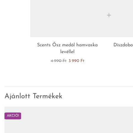
Scents Ősz medál hamvaska
Díszdobo
levéllel
4 990
Ft
3 990
Ft
Ajánlott Termékek
AKCIÓ!