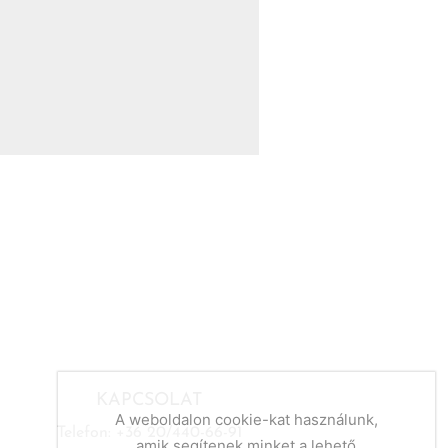
KAPCSOLAT
A weboldalon cookie-kat használunk,
Telefon: +36 20/440-66-91
amik segítenek minket a lehető