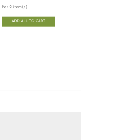
For 2 item(s)
ADD ALL TO CART
AKCIÓ!