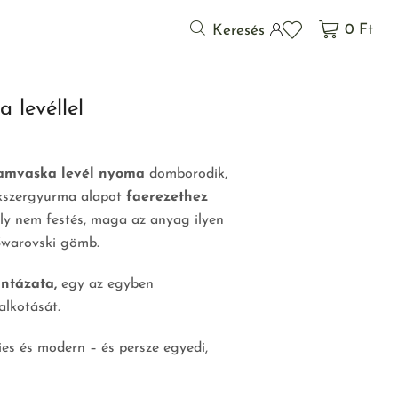
0
Ft
Keresés
 levéllel
amvaska levél nyoma
domborodik,
ékszergyurma alapot
faerezethez
ely nem festés, maga az anyag ilyen
Swarovski gömb.
ntázata,
egy az egyben
alkotását.
es és modern – és persze egyedi,