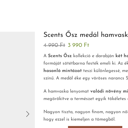
Scents Ősz medál hamvaska
4 990
Ft
3 990
Ft
A
Scents Ősz
kollekció e darabján
két h
formáját sötétbarna festék emeli ki. Az 
hasonló mintázat
teszi különlegessé, m
színű. A medál éke egy vöröses narancs 
A hamvaska lenyomat
valódi növény mi
megörökítve a természet egyik tökéletes 
Nagyon tiszta, nagyon finom, nagyon női
hogy ezzel is kiemeljen a tömegből.