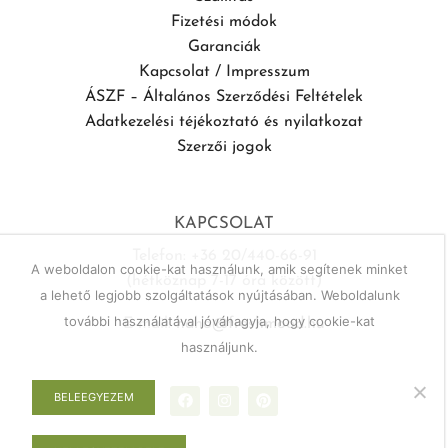
Fizetési módok
Garanciák
Kapcsolat / Impresszum
ÁSZF – Általános Szerződési Feltételek
Adatkezelési téjékoztató és nyilatkozat
Szerzői jogok
KAPCSOLAT
Telefon: +36 20/440-66-91
A weboldalon cookie-kat használunk, amik segítenek minket
(hétköznap 7-17 óra között)
a lehető legjobb szolgáltatások nyújtásában. Weboldalunk
további használatával jóváhagyja, hogy cookie-kat
E-mail:
haho@freshmood.hu
használjunk.
BELEEGYEZEM