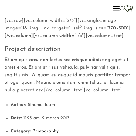
[vc_row][vc_column width=”2/3″][vc_single_image
image=”18″ img_link_target=”_self” img_size=”770×500″]
[/vc_column][vc_column width=”1/3″][vc_column_text]
Project description
Etiam quis arcu non lectus scelerisque adipiscing eget sit
amet eros. Etiam et risus vehicula, pulvinar velit quis,
sagittis nisi. Aliquam eu augue id mauris porttitor tempor
et eget quam. Mauris elementum enim tellus, et lacinia
nulla placerat nec.[/vc_column_text][vc_column_text]
Author:
8theme Team
Date:
11.23 am, 2 march 2013
Category:
Photography