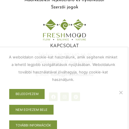
Adatkezelési téjékoztató és nyilatkozat
Szerzői jogok
KAPCSOLAT
Telefon: +36 20/440-66-91
A weboldalon cookie-kat használunk, amik segítenek minket
(hétköznap 7-17 óra között)
a lehető legjobb szolgáltatások nyújtásában. Weboldalunk
további használatával jóváhagyja, hogy cookie-kat
E-mail:
haho@freshmood.hu
használjunk.
BELEEGYEZEM
NEM EGYEZEM BELE
TOVÁBBI INFORMÁCIÓK