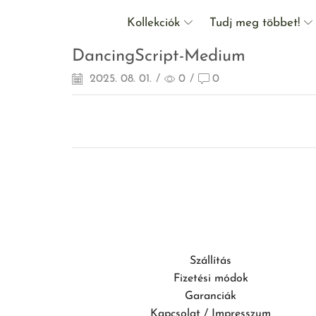
Kollekciók
Tudj meg többet!
DancingScript-Medium
2025. 08. 01.
/
0
/
0
Szállítás
Fizetési módok
Garanciák
Kapcsolat / Impresszum