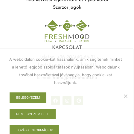
Adatkezelési téjékoztató és nyilatkozat
Szerzői jogok
KAPCSOLAT
Telefon: +36 20/440-66-91
A weboldalon cookie-kat használunk, amik segítenek minket
(hétköznap 7-17 óra között)
a lehető legjobb szolgáltatások nyújtásában. Weboldalunk
további használatával jóváhagyja, hogy cookie-kat
E-mail:
haho@freshmood.hu
használjunk.
BELEEGYEZEM
NEM EGYEZEM BELE
TOVÁBBI INFORMÁCIÓK