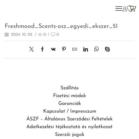
Freshmood_Scents-osz_egyedi_ekszer_51
2024. 10. 02.
/
0
/
0
Szállítás
Fizetési módok
Garanciák
Kapcsolat / Impresszum
ÁSZF – Általános Szerződési Feltételek
Adatkezelési téjékoztató és nyilatkozat
Szerzői jogok