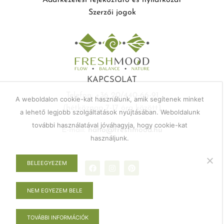
Adatkezelési téjékoztató és nyilatkozat
Szerzői jogok
KAPCSOLAT
Telefon: +36 20/440-66-91
A weboldalon cookie-kat használunk, amik segítenek minket
(hétköznap 7-17 óra között)
a lehető legjobb szolgáltatások nyújtásában. Weboldalunk
további használatával jóváhagyja, hogy cookie-kat
E-mail:
haho@freshmood.hu
használjunk.
BELEEGYEZEM
NEM EGYEZEM BELE
TOVÁBBI INFORMÁCIÓK