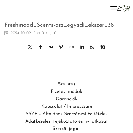
Freshmood_Scents-osz_egyedi_ekszer_38
2024. 10. 02.
/
0
/
0
Szállítás
Fizetési módok
Garanciák
Kapcsolat / Impresszum
ÁSZF – Általános Szerződési Feltételek
Adatkezelési téjékoztató és nyilatkozat
Szerzői jogok