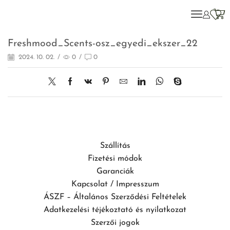
Freshmood_Scents-osz_egyedi_ekszer_22
2024. 10. 02.
/
0
/
0
Szállítás
Fizetési módok
Garanciák
Kapcsolat / Impresszum
ÁSZF – Általános Szerződési Feltételek
Adatkezelési téjékoztató és nyilatkozat
Szerzői jogok