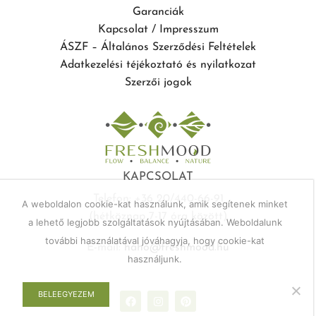
Garanciák
Kapcsolat / Impresszum
ÁSZF – Általános Szerződési Feltételek
Adatkezelési téjékoztató és nyilatkozat
Szerzői jogok
KAPCSOLAT
Telefon: +36 20/440-66-91
A weboldalon cookie-kat használunk, amik segítenek minket
(hétköznap 7-17 óra között)
a lehető legjobb szolgáltatások nyújtásában. Weboldalunk
további használatával jóváhagyja, hogy cookie-kat
E-mail:
haho@freshmood.hu
használjunk.
BELEEGYEZEM