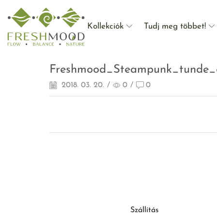
Kollekciók
Tudj meg többet!
Freshmood_Steampunk_tunde_
2018. 03. 20.
/
0
/
0
Szállítás