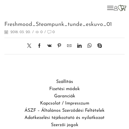
Freshmood_Steampunk_tunde_eskuvo_01
2018. 03. 20.
/
0
/
0
Szállítás
Fizetési módok
Garanciák
Kapcsolat / Impresszum
ÁSZF – Általános Szerződési Feltételek
Adatkezelési téjékoztató és nyilatkozat
Szerzői jogok