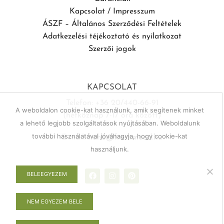
Kapcsolat / Impresszum
ÁSZF – Általános Szerződési Feltételek
Adatkezelési téjékoztató és nyilatkozat
Szerzői jogok
KAPCSOLAT
Telefon: +36 20/440-66-91
A weboldalon cookie-kat használunk, amik segítenek minket
(hétköznap 7-17 óra között)
a lehető legjobb szolgáltatások nyújtásában. Weboldalunk
további használatával jóváhagyja, hogy cookie-kat
E-mail:
haho@freshmood.hu
használjunk.
BELEEGYEZEM
NEM EGYEZEM BELE