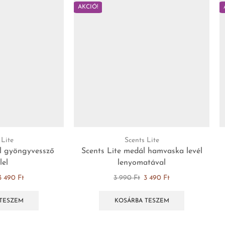
AKCIÓ!
 Lite
Scents Lite
l gyöngyvessző
Scents Lite medál hamvaska levél
lel
lenyomatával
3 490
Ft
3 990
Ft
3 490
Ft
TESZEM
KOSÁRBA TESZEM