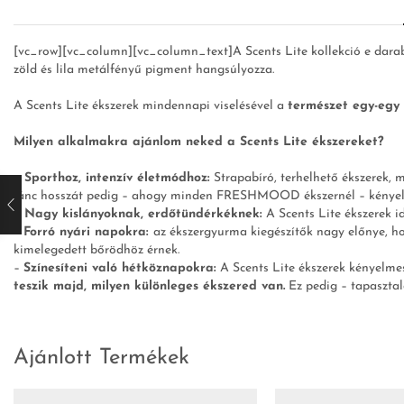
[vc_row][vc_column][vc_column_text]A Scents Lite kollekció e dar
zöld és lila metálfényű pigment hangsúlyozza.
A Scents Lite ékszerek mindennapi viselésével a
természet egy-egy 
Milyen alkalmakra ajánlom neked a Scents Lite ékszereket?
– Sporthoz, intenzív életmódhoz:
Strapabíró, terhelhető ékszerek,
lánc hosszát pedig – ahogy minden FRESHMOOD ékszernél – kényelm
– Nagy kislányoknak, erdőtündérkéknek:
A Scents Lite ékszerek i
–
Forró nyári napokra:
az ékszergyurma kiegészítők nagy előnye, 
kimelegedett bőrödhöz érnek.
–
Színesíteni való hétköznapokra:
A Scents Lite ékszerek kényelmes
teszik majd, milyen különleges ékszered van.
Ez pedig – tapasztal
Ajánlott Termékek