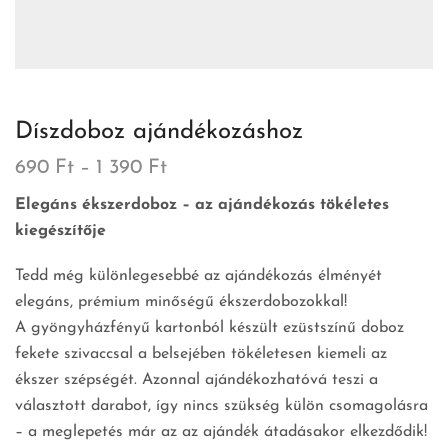
Díszdoboz ajándékozáshoz
690
Ft
–
1 390
Ft
Elegáns ékszerdoboz – az ajándékozás tökéletes
kiegészítője
Tedd még különlegesebbé az ajándékozás élményét
elegáns, prémium minőségű ékszerdobozokkal!
A gyöngyházfényű kartonból készült ezüstszínű doboz
fekete szivaccsal a belsejében tökéletesen kiemeli az
ékszer szépségét. Azonnal ajándékozhatóvá teszi a
választott darabot, így nincs szükség külön csomagolásra
– a meglepetés már az az ajándék átadásakor elkezdődik!