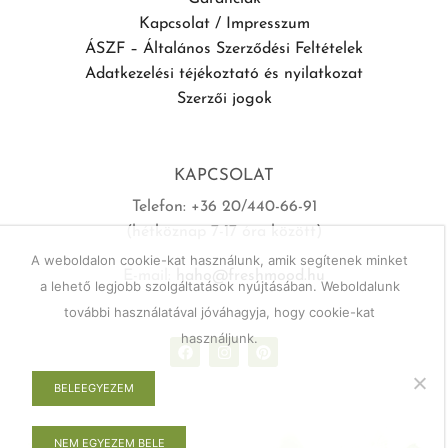
Kapcsolat / Impresszum
ÁSZF – Általános Szerződési Feltételek
Adatkezelési téjékoztató és nyilatkozat
Szerzői jogok
KAPCSOLAT
Telefon: +36 20/440-66-91
(hétköznap 7-17 óra között)
A weboldalon cookie-kat használunk, amik segítenek minket
E-mail:
haho@freshmood.hu
a lehető legjobb szolgáltatások nyújtásában. Weboldalunk
további használatával jóváhagyja, hogy cookie-kat
használjunk.
BELEEGYEZEM
NEM EGYEZEM BELE